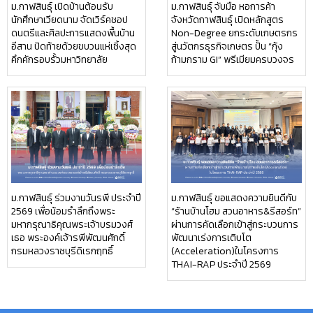
ม.กาฬสินธุ์ เปิดบ้านต้อนรับ
ม.กาฬสินธุ์ จับมือ หอการค้า
นักศึกษาเวียดนาม จัดเวิร์คชอป
จังหวัดกาฬสินธุ์ เปิดหลักสูตร
ดนตรีและศิลปะการแสดงพื้นบ้าน
Non-Degree ยกระดับเกษตรกร
อีสาน ปิดท้ายด้วยขบวนแห่เซิ้งสุด
สู่นวัตกรธุรกิจเกษตร ปั้น “กุ้ง
คึกคักรอบรั้วมหาวิทยาลัย
ก้ามกราม GI” พรีเมียมครบวงจร
ม.กาฬสินธุ์ ร่วมงานวันรพี ประจำปี
ม.กาฬสินธุ์ ขอแสดงความยินดีกับ
2569 เพื่อน้อมรำลึกถึงพระ
“ร้านบ้านโฮม สวนอาหาร&รีสอร์ท”
มหากรุณาธิคุณพระเจ้าบรมวงศ์
ผ่านการคัดเลือกเข้าสู่กระบวนการ
เธอ พระองค์เจ้ารพีพัฒนศักดิ์
พัฒนาเร่งการเติบโต
กรมหลวงราชบุรีดิเรกฤทธิ์
(Acceleration)ในโครงการ
THAI-RAP ประจำปี 2569