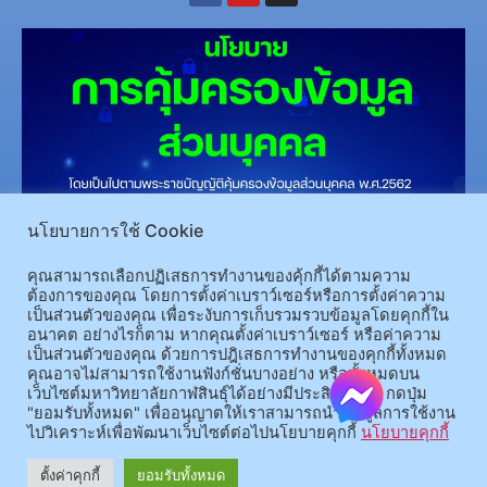
(อ.นามน)13 หมู่ 14 ต.สงเปลือย อ.นามน จ.กาฬสินธุ์ 46230
โทรศัพท์ : 043-602-055 โทรสาร :
นโยบายการใช้ Cookie
043-602-044
คุณสามารถเลือกปฏิเสธการทำงานของคุ้กกี้ได้ตามความ
(อ.เมือง)62/1 ถ.เกษตรสมบูรณ์ ต.กาฬสินธุ์ อ.เมือง จ.กาฬสินธุ์ 46000
โทรศัพท์ 043-811128 08-
ต้องการของคุณ โดยการตั้งค่าเบราว์เซอร์หรือการตั้งค่าความ
64584360 โทรสาร 043-813070
เป็นส่วนตัวของคุณ เพื่อระงับการเก็บรวมรวบข้อมูลโดยคุกกี้ใน
อนาคต อย่างไรก็ตาม หากคุณตั้งค่าเบราว์เซอร์ หรือค่าความ
เป็นส่วนตัวของคุณ ด้วยการปฎิเสธการทำงานของคุกกี้ทั้งหมด
© 2025 All rights Reserved.
คุณอาจไม่สามารถใช้งานฟังก์ชั่นบางอย่าง หรือทั้งหมดบน
เว็บไซต์มหาวิทยาลัยกาฬสินธุ์ได้อย่างมีประสิทธิภาพ กดปุ่ม
"ยอมรับทั้งหมด" เพื่ออนุญาตให้เราสามารถนำข้อมูลการใช้งาน
ไปวิเคราะห์เพื่อพัฒนาเว็บไซต์ต่อไปนโยบายคุกกี้
นโยบายคุกกี้
ตั้งค่าคุกกี้
ยอมรับทั้งหมด