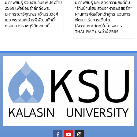
ม.กาฬสินธุ์ ร่วมงานวันรพี ประจำปี
ม.กาฬสินธุ์ ขอแสดงความยินดีกับ
2569 เพื่อน้อมรำลึกถึงพระ
“ร้านบ้านโฮม สวนอาหาร&รีสอร์ท”
มหากรุณาธิคุณพระเจ้าบรมวงศ์
ผ่านการคัดเลือกเข้าสู่กระบวนการ
เธอ พระองค์เจ้ารพีพัฒนศักดิ์
พัฒนาเร่งการเติบโต
กรมหลวงราชบุรีดิเรกฤทธิ์
(Acceleration)ในโครงการ
THAI-RAP ประจำปี 2569