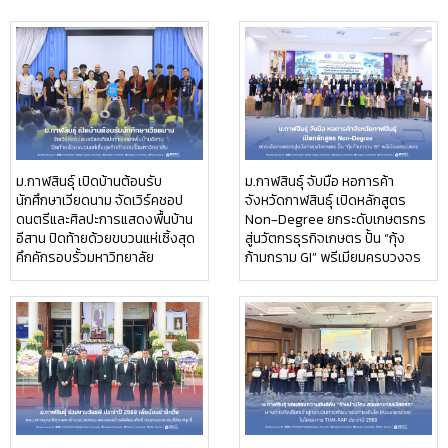
ม.กาฬสินธุ์ เปิดบ้านต้อนรับ
ม.กาฬสินธุ์ จับมือ หอการค้า
นักศึกษาเวียดนาม จัดเวิร์คชอป
จังหวัดกาฬสินธุ์ เปิดหลักสูตร
ดนตรีและศิลปะการแสดงพื้นบ้าน
Non-Degree ยกระดับเกษตรกร
อีสาน ปิดท้ายด้วยขบวนแห่เซิ้งสุด
สู่นวัตกรธุรกิจเกษตร ปั้น “กุ้ง
คึกคักรอบรั้วมหาวิทยาลัย
ก้ามกราม GI” พรีเมียมครบวงจร