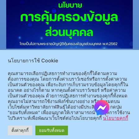
(อ.นามน)13 หมู่ 14 ต.สงเปลือย อ.นามน จ.กาฬสินธุ์ 46230
โทรศัพท์ : 043-602-055 โทรสาร :
นโยบายการใช้ Cookie
043-602-044
(อ.เมือง)62/1 ถ.เกษตรสมบูรณ์ ต.กาฬสินธุ์ อ.เมือง จ.กาฬสินธุ์ 46000
โทรศัพท์ 043-811128 08-
คุณสามารถเลือกปฏิเสธการทำงานของคุ้กกี้ได้ตามความ
64584360 โทรสาร 043-813070
ต้องการของคุณ โดยการตั้งค่าเบราว์เซอร์หรือการตั้งค่าความ
เป็นส่วนตัวของคุณ เพื่อระงับการเก็บรวมรวบข้อมูลโดยคุกกี้ใน
อนาคต อย่างไรก็ตาม หากคุณตั้งค่าเบราว์เซอร์ หรือค่าความ
© 2025 All rights Reserved.
เป็นส่วนตัวของคุณ ด้วยการปฎิเสธการทำงานของคุกกี้ทั้งหมด
คุณอาจไม่สามารถใช้งานฟังก์ชั่นบางอย่าง หรือทั้งหมดบน
เว็บไซต์มหาวิทยาลัยกาฬสินธุ์ได้อย่างมีประสิทธิภาพ กดปุ่ม
"ยอมรับทั้งหมด" เพื่ออนุญาตให้เราสามารถนำข้อมูลการใช้งาน
ไปวิเคราะห์เพื่อพัฒนาเว็บไซต์ต่อไปนโยบายคุกกี้
นโยบายคุกกี้
ตั้งค่าคุกกี้
ยอมรับทั้งหมด