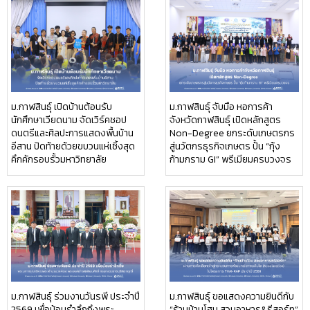
ม.กาฬสินธุ์ เปิดบ้านต้อนรับ
ม.กาฬสินธุ์ จับมือ หอการค้า
นักศึกษาเวียดนาม จัดเวิร์คชอป
จังหวัดกาฬสินธุ์ เปิดหลักสูตร
ดนตรีและศิลปะการแสดงพื้นบ้าน
Non-Degree ยกระดับเกษตรกร
อีสาน ปิดท้ายด้วยขบวนแห่เซิ้งสุด
สู่นวัตกรธุรกิจเกษตร ปั้น “กุ้ง
คึกคักรอบรั้วมหาวิทยาลัย
ก้ามกราม GI” พรีเมียมครบวงจร
ม.กาฬสินธุ์ ร่วมงานวันรพี ประจำปี
ม.กาฬสินธุ์ ขอแสดงความยินดีกับ
2569 เพื่อน้อมรำลึกถึงพระ
“ร้านบ้านโฮม สวนอาหาร&รีสอร์ท”