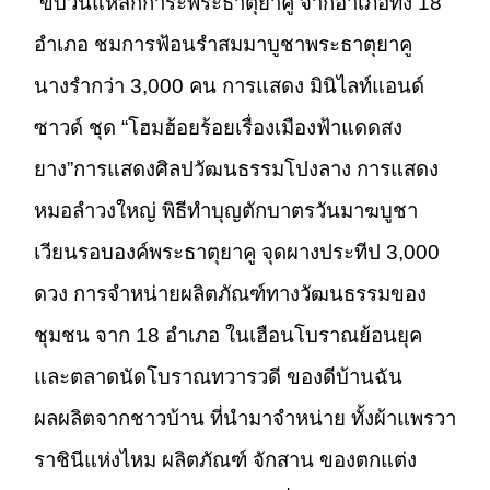
ขบวนแห่สักการะพระธาตุยาคู จากอำเภอทั้ง 18
อำเภอ ชมการฟ้อนรำสมมาบูชาพระธาตุยาคู
นางรำกว่า 3,000 คน การแสดง มินิไลท์แอนด์
ซาวด์ ชุด “โฮมฮ้อยร้อยเรื่องเมืองฟ้าแดดสง
ยาง”การแสดงศิลปวัฒนธรรมโปงลาง การแสดง
หมอลำวงใหญ่ พิธีทำบุญตักบาตรวันมาฆบูชา
เวียนรอบองค์พระธาตุยาคู จุดผางประทีป 3,000
ดวง การจำหน่ายผลิตภัณฑ์ทางวัฒนธรรมของ
ชุมชน จาก 18 อำเภอ ในเฮือนโบราณย้อนยุค
และตลาดนัดโบราณทวารวดี ของดีบ้านฉัน
ผลผลิตจากชาวบ้าน ที่นำมาจำหน่าย ทั้งผ้าแพรวา
ราชินีแห่งไหม ผลิตภัณฑ์ จักสาน ของตกแต่ง