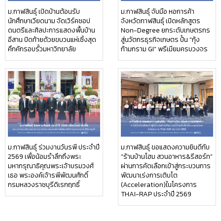
ม.กาฬสินธุ์ เปิดบ้านต้อนรับ
ม.กาฬสินธุ์ จับมือ หอการค้า
นักศึกษาเวียดนาม จัดเวิร์คชอป
จังหวัดกาฬสินธุ์ เปิดหลักสูตร
ดนตรีและศิลปะการแสดงพื้นบ้าน
Non-Degree ยกระดับเกษตรกร
อีสาน ปิดท้ายด้วยขบวนแห่เซิ้งสุด
สู่นวัตกรธุรกิจเกษตร ปั้น “กุ้ง
คึกคักรอบรั้วมหาวิทยาลัย
ก้ามกราม GI” พรีเมียมครบวงจร
ม.กาฬสินธุ์ ร่วมงานวันรพี ประจำปี
ม.กาฬสินธุ์ ขอแสดงความยินดีกับ
2569 เพื่อน้อมรำลึกถึงพระ
“ร้านบ้านโฮม สวนอาหาร&รีสอร์ท”
มหากรุณาธิคุณพระเจ้าบรมวงศ์
ผ่านการคัดเลือกเข้าสู่กระบวนการ
เธอ พระองค์เจ้ารพีพัฒนศักดิ์
พัฒนาเร่งการเติบโต
กรมหลวงราชบุรีดิเรกฤทธิ์
(Acceleration)ในโครงการ
THAI-RAP ประจำปี 2569