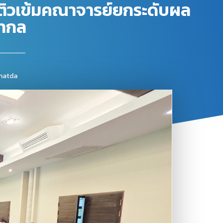
 ติวเข้มคณาจารย์ยกระดับผล
สากล
natda