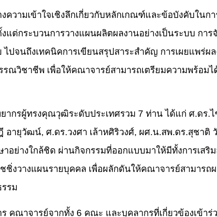
รสร้างความเข้าใจเชิงลึกเกี่ยวกับหลักเกณฑ์และข้อบังคั
ุมตั้งแต่กระบวนการวางแผนผลิตผลงานอย่างเป็นระบบ กา
ย ไปจนถึงเทคนิคการเขียนสรุปสาระสำคัญ การเผยแพร่ผลงา
ณวิชาชีพ เพื่อให้คณาจารย์สามารถเตรียมความพร้อมได้
ิทยากรผู้ทรงคุณวุฒิระดับประเทศรวม 7 ท่าน ได้แก่ ศ.ดร.ไ
ฎี อายุวัฒน์, ศ.ดร.วงศา เล้าหศิริวงศ์, ผศ.น.สพ.ดร.สุชาต
ย่างใกล้ชิด ผ่านกิจกรรมที่ออกแบบมาให้มีทั้งการเสริม
ค้ชชิ่งวางแผนรายบุคคล เพื่อผลักดันให้คณาจารย์สามารถ
ปธรรม
ิหาร คณาจารย์จากทั้ง 6 คณะ และบุคลากรที่เกี่ยวข้องเข้า