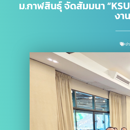
ม.กาฬสินธุ์ จัดสัมมนา “K
งาน
ข่