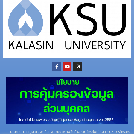
(อ.นามน)13 หมู่ 14 ต.สงเปลือย อ.นามน จ.กาฬสินธุ์ 46230
โทรศัพท์ : 043-602-055 โทรสาร :