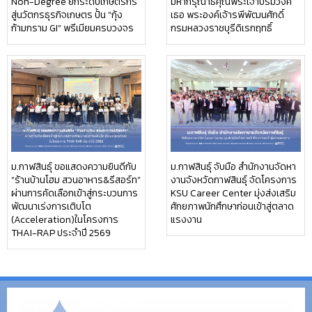
Non-Degree ยกระดับเกษตรกร
มหากรุณาธิคุณพระเจ้าบรมวงศ์
สู่นวัตกรธุรกิจเกษตร ปั้น “กุ้ง
เธอ พระองค์เจ้ารพีพัฒนศักดิ์
ก้ามกราม GI” พรีเมียมครบวงจร
กรมหลวงราชบุรีดิเรกฤทธิ์
ม.กาฬสินธุ์ ขอแสดงความยินดีกับ
ม.กาฬสินธุ์ จับมือ สำนักงานจัดหา
“ร้านบ้านโฮม สวนอาหาร&รีสอร์ท”
งานจังหวัดกาฬสินธุ์ จัดโครงการ
ผ่านการคัดเลือกเข้าสู่กระบวนการ
KSU Career Center มุ่งส่งเสริม
พัฒนาเร่งการเติบโต
ศักยภาพนักศึกษาก่อนเข้าสู่ตลาด
(Acceleration)ในโครงการ
แรงงาน
THAI-RAP ประจำปี 2569