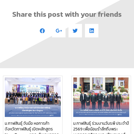
Share this post with your friends
ม.กาฬสินธุ์ จับมือ หอการค้า
ม.กาฬสินธุ์ ร่วมงานวันรพี ประจำปี
จังหวัดกาฬสินธุ์ เปิดหลักสูตร
2569 เพื่อน้อมรำลึกถึงพระ