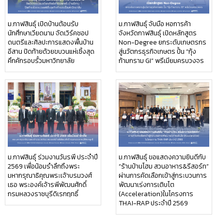
ม.กาฬสินธุ์ เปิดบ้านต้อนรับ
ม.กาฬสินธุ์ จับมือ หอการค้า
นักศึกษาเวียดนาม จัดเวิร์คชอป
จังหวัดกาฬสินธุ์ เปิดหลักสูตร
ดนตรีและศิลปะการแสดงพื้นบ้าน
Non-Degree ยกระดับเกษตรกร
อีสาน ปิดท้ายด้วยขบวนแห่เซิ้งสุด
สู่นวัตกรธุรกิจเกษตร ปั้น “กุ้ง
คึกคักรอบรั้วมหาวิทยาลัย
ก้ามกราม GI” พรีเมียมครบวงจร
ม.กาฬสินธุ์ ร่วมงานวันรพี ประจำปี
ม.กาฬสินธุ์ ขอแสดงความยินดีกับ
2569 เพื่อน้อมรำลึกถึงพระ
“ร้านบ้านโฮม สวนอาหาร&รีสอร์ท”
มหากรุณาธิคุณพระเจ้าบรมวงศ์
ผ่านการคัดเลือกเข้าสู่กระบวนการ
เธอ พระองค์เจ้ารพีพัฒนศักดิ์
พัฒนาเร่งการเติบโต
กรมหลวงราชบุรีดิเรกฤทธิ์
(Acceleration)ในโครงการ
THAI-RAP ประจำปี 2569