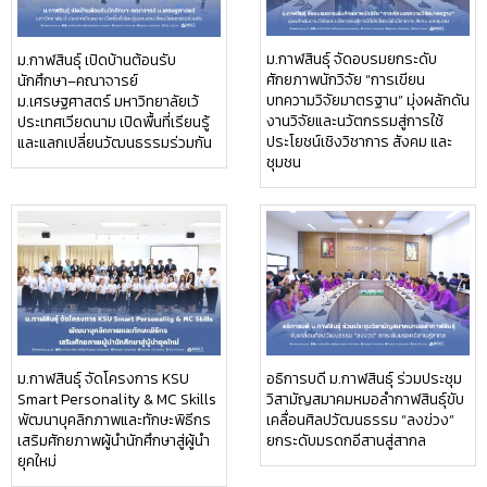
ม.กาฬสินธุ์ จัดอบรมยกระดับ
ม.กาฬสินธุ์ เปิดบ้านต้อนรับ
ศักยภาพนักวิจัย “การเขียน
นักศึกษา–คณาจารย์
บทความวิจัยมาตรฐาน” มุ่งผลักดัน
ม.เศรษฐศาสตร์ มหาวิทยาลัยเว้
งานวิจัยและนวัตกรรมสู่การใช้
ประเทศเวียดนาม เปิดพื้นที่เรียนรู้
ประโยชน์เชิงวิชาการ สังคม และ
และแลกเปลี่ยนวัฒนธรรมร่วมกัน
ชุมชน
ม.กาฬสินธุ์ จัดโครงการ KSU
อธิการบดี ม.กาฬสินธุ์ ร่วมประชุม
Smart Personality & MC Skills
วิสามัญสมาคมหมอลำกาฬสินธุ์ขับ
พัฒนาบุคลิกภาพและทักษะพิธีกร
เคลื่อนศิลปวัฒนธรรม “ลงข่วง”
เสริมศักยภาพผู้นำนักศึกษาสู่ผู้นำ
ยกระดับมรดกอีสานสู่สากล
ยุคใหม่