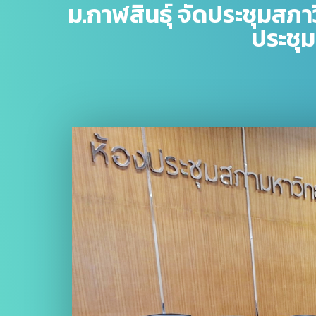
ม.กาฬสินธุ์ จัดประชุมสภา
ประชุ