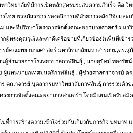
าวิทยาลัยที่มีการเปิดหลักสูตรประสบความสำเร็จ คือ ว
ไชย พรลภัสรชกร รองอธิการบดีฝ่ายการคลัง วิจัยและบ
 และที่ปรึกษาโครงการจัดตั้งคณะพยาบาลศาสตร์ มหาวิท
ผู้ทรงคุณวุฒิและภาคีเครือข่ายที่เกี่ยวข้องในพื้นที่เข้าร่
าจารย์คณะพยาบาลศาสตร์ มหาวิทยาลัยมหาสารคาม,ดร.สุภ
แทนผู้อำนวยการโรงพยาบาลกาฬสินธุ์ , นายสุปัทม์ ทองรัตน
ัย ผู้แทนนายกเทศมนตรีกาฬสินธุ์ , ผู้ช่วยศาสตราจารย์ ด
ร คณาจารย์ บุคลากรมหาวิทยาลัยกาฬสินธุ์ การรวมตัวของผ
ครงการจัดตั้งคณะพยาบาลศาสตร์ฯ โดยมีแผนเปิดรับสมัค
เน้นไปที่การสร้างความเข้าใจร่วมกันเกี่ยวกับภารกิจ บ