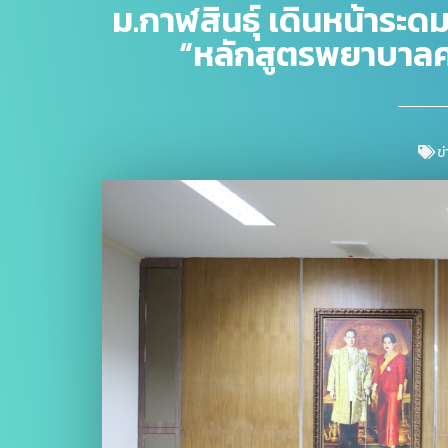
ม.กาฬสินธุ์ เดินหน้าระ
“หลักสูตรพยาบาล
ข