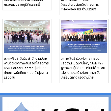
กรมหลวงราชบุรีดิเรกฤทธิ์
(Acceleration)ในโครงการ
THAI-RAP ประจำปี 2569
ม.กาฬสินธุ์ จับมือ สำนักงานจัดหา
ม.กาฬสินธุ์ ร่วมกับ กระทรวง
งานจังหวัดกาฬสินธุ์ จัดโครงการ
แรงงาน เปิดงานใหญ่ “Job Fair
KSU Career Center มุ่งส่งเสริม
@กาฬสินธุ์มีดีครบ เรียนได้งบ จบ
ศักยภาพนักศึกษาก่อนเข้าสู่ตลาด
ได้งาน” มุ่งสร้างโอกาสและขับ
แรงงาน
เคลื่อนตลาดแรงงานไทย