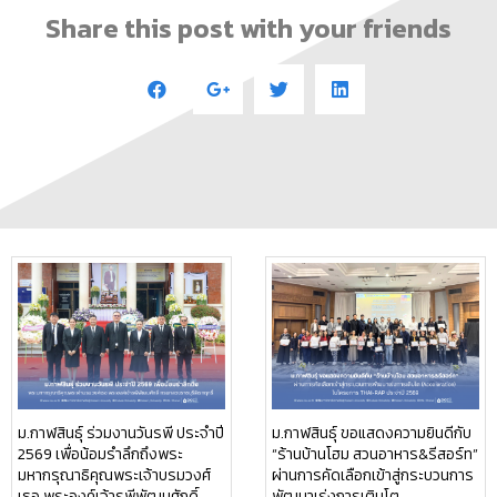
Share this post with your friends
ม.กาฬสินธุ์ ร่วมงานวันรพี ประจำปี
ม.กาฬสินธุ์ ขอแสดงความยินดีกับ
2569 เพื่อน้อมรำลึกถึงพระ
“ร้านบ้านโฮม สวนอาหาร&รีสอร์ท”
มหากรุณาธิคุณพระเจ้าบรมวงศ์
ผ่านการคัดเลือกเข้าสู่กระบวนการ
เธอ พระองค์เจ้ารพีพัฒนศักดิ์
พัฒนาเร่งการเติบโต