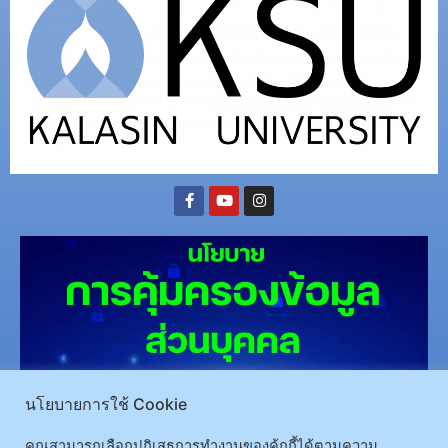
นโยบายการใช้ Cookie
(อ.นามน)13 หมู่ 14 ต.สงเปลือย อ.นามน จ.กาฬสินธุ์ 46230
โทรศัพท์ : 043-602-055 โทรสาร :
043-602-044
คุณสามารถเลือกปฏิเสธการทำงานของคุ้กกี้ได้ตามความ