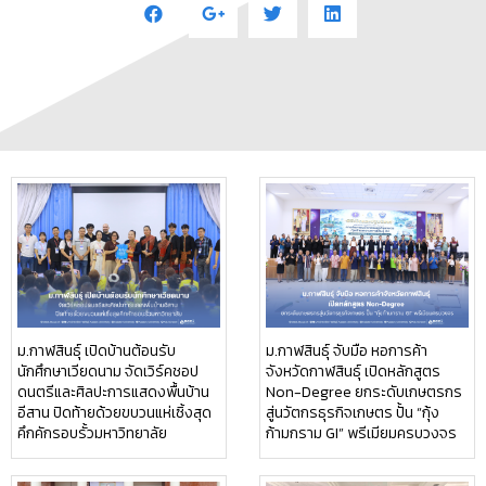
ม.กาฬสินธุ์ เปิดบ้านต้อนรับ
ม.กาฬสินธุ์ จับมือ หอการค้า
นักศึกษาเวียดนาม จัดเวิร์คชอป
จังหวัดกาฬสินธุ์ เปิดหลักสูตร
ดนตรีและศิลปะการแสดงพื้นบ้าน
Non-Degree ยกระดับเกษตรกร
อีสาน ปิดท้ายด้วยขบวนแห่เซิ้งสุด
สู่นวัตกรธุรกิจเกษตร ปั้น “กุ้ง
คึกคักรอบรั้วมหาวิทยาลัย
ก้ามกราม GI” พรีเมียมครบวงจร