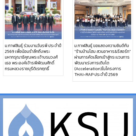
ม.กาฬสินธุ์ ร่วมงานวันรพี ประจำปี
ม.กาฬสินธุ์ ขอแสดงความยินดีกับ
2569 เพื่อน้อมรำลึกถึงพระ
“ร้านบ้านโฮม สวนอาหาร&รีสอร์ท”
มหากรุณาธิคุณพระเจ้าบรมวงศ์
ผ่านการคัดเลือกเข้าสู่กระบวนการ
เธอ พระองค์เจ้ารพีพัฒนศักดิ์
พัฒนาเร่งการเติบโต
กรมหลวงราชบุรีดิเรกฤทธิ์
(Acceleration)ในโครงการ
THAI-RAP ประจำปี 2569