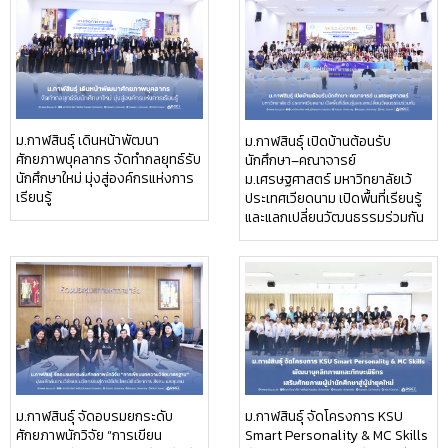
ม.กาฬสินธุ์ เดินหน้าพัฒนา
ม.กาฬสินธุ์ เปิดบ้านต้อนรับ
ศักยภาพบุคลากร จัดทำกลยุทธ์รับ
นักศึกษา–คณาจารย์
นักศึกษาใหม่ มุ่งสู่องค์กรแห่งการ
ม.เศรษฐศาสตร์ มหาวิทยาลัยเว้
เรียนรู้
ประเทศเวียดนาม เปิดพื้นที่เรียนรู้
และแลกเปลี่ยนวัฒนธรรมร่วมกัน
ม.กาฬสินธุ์ จัดอบรมยกระดับ
ม.กาฬสินธุ์ จัดโครงการ KSU
ศักยภาพนักวิจัย “การเขียน
Smart Personality & MC Skills