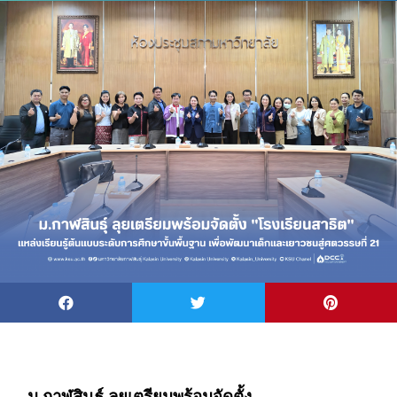
ม.กาฬสินธุ์ ลุยเตรียมพร้อมจัดตั้ง