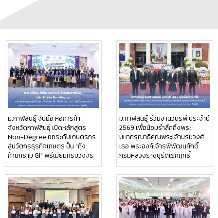
ม.กาฬสินธุ์ จับมือ หอการค้า
ม.กาฬสินธุ์ ร่วมงานวันรพี ประจำปี
จังหวัดกาฬสินธุ์ เปิดหลักสูตร
2569 เพื่อน้อมรำลึกถึงพระ
Non-Degree ยกระดับเกษตรกร
มหากรุณาธิคุณพระเจ้าบรมวงศ์
สู่นวัตกรธุรกิจเกษตร ปั้น “กุ้ง
เธอ พระองค์เจ้ารพีพัฒนศักดิ์
ก้ามกราม GI” พรีเมียมครบวงจร
กรมหลวงราชบุรีดิเรกฤทธิ์