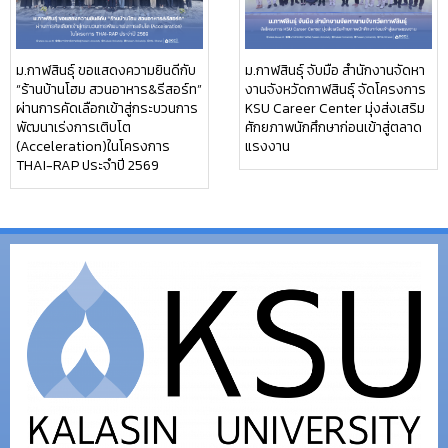
ม.กาฬสินธุ์ ขอแสดงความยินดีกับ
ม.กาฬสินธุ์ จับมือ สำนักงานจัดหา
“ร้านบ้านโฮม สวนอาหาร&รีสอร์ท”
งานจังหวัดกาฬสินธุ์ จัดโครงการ
ผ่านการคัดเลือกเข้าสู่กระบวนการ
KSU Career Center มุ่งส่งเสริม
พัฒนาเร่งการเติบโต
ศักยภาพนักศึกษาก่อนเข้าสู่ตลาด
(Acceleration)ในโครงการ
แรงงาน
THAI-RAP ประจำปี 2569