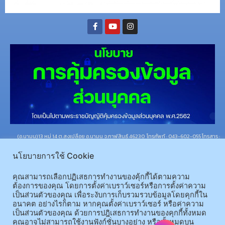
(อ.นามน)13 หมู่ 14 ต.สงเปลือย อ.นามน จ.กาฬสินธุ์ 46230
โทรศัพท์ : 043-602-055 โทรสาร :
043-602-044
นโยบายการใช้ Cookie
(อ.เมือง)62/1 ถ.เกษตรสมบูรณ์ ต.กาฬสินธุ์ อ.เมือง จ.กาฬสินธุ์ 46000
โทรศัพท์ 043-811128 08-
64584360 โทรสาร 043-813070
คุณสามารถเลือกปฏิเสธการทำงานของคุ้กกี้ได้ตามความ
ต้องการของคุณ โดยการตั้งค่าเบราว์เซอร์หรือการตั้งค่าความ
เป็นส่วนตัวของคุณ เพื่อระงับการเก็บรวมรวบข้อมูลโดยคุกกี้ใน
© 2025 All rights Reserved.
อนาคต อย่างไรก็ตาม หากคุณตั้งค่าเบราว์เซอร์ หรือค่าความ
เป็นส่วนตัวของคุณ ด้วยการปฎิเสธการทำงานของคุกกี้ทั้งหมด
คุณอาจไม่สามารถใช้งานฟังก์ชั่นบางอย่าง หรือทั้งหมดบน