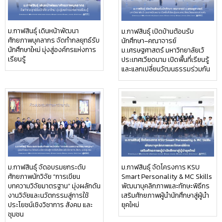
ม.กาฬสินธุ์ เดินหน้าพัฒนา
ม.กาฬสินธุ์ เปิดบ้านต้อนรับ
ศักยภาพบุคลากร จัดทำกลยุทธ์รับ
นักศึกษา–คณาจารย์
นักศึกษาใหม่ มุ่งสู่องค์กรแห่งการ
ม.เศรษฐศาสตร์ มหาวิทยาลัยเว้
เรียนรู้
ประเทศเวียดนาม เปิดพื้นที่เรียนรู้
และแลกเปลี่ยนวัฒนธรรมร่วมกัน
ม.กาฬสินธุ์ จัดอบรมยกระดับ
ม.กาฬสินธุ์ จัดโครงการ KSU
ศักยภาพนักวิจัย “การเขียน
Smart Personality & MC Skills
บทความวิจัยมาตรฐาน” มุ่งผลักดัน
พัฒนาบุคลิกภาพและทักษะพิธีกร
งานวิจัยและนวัตกรรมสู่การใช้
เสริมศักยภาพผู้นำนักศึกษาสู่ผู้นำ
ประโยชน์เชิงวิชาการ สังคม และ
ยุคใหม่
ชุมชน