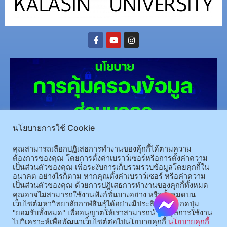
นโยบายการใช้ Cookie
คุณสามารถเลือกปฏิเสธการทำงานของคุ้กกี้ได้ตามความ
(อ.นามน)13 หมู่ 14 ต.สงเปลือย อ.นามน จ.กาฬสินธุ์ 46230
โทรศัพท์ : 043-602-055 โทรสาร :
ต้องการของคุณ โดยการตั้งค่าเบราว์เซอร์หรือการตั้งค่าความ
043-602-044
เป็นส่วนตัวของคุณ เพื่อระงับการเก็บรวมรวบข้อมูลโดยคุกกี้ใน
(อ.เมือง)62/1 ถ.เกษตรสมบูรณ์ ต.กาฬสินธุ์ อ.เมือง จ.กาฬสินธุ์ 46000
โทรศัพท์ 043-811128 08-
อนาคต อย่างไรก็ตาม หากคุณตั้งค่าเบราว์เซอร์ หรือค่าความ
เป็นส่วนตัวของคุณ ด้วยการปฎิเสธการทำงานของคุกกี้ทั้งหมด
64584360 โทรสาร 043-813070
คุณอาจไม่สามารถใช้งานฟังก์ชั่นบางอย่าง หรือทั้งหมดบน
เว็บไซต์มหาวิทยาลัยกาฬสินธุ์ได้อย่างมีประสิทธิภาพ กดปุ่ม
"ยอมรับทั้งหมด" เพื่ออนุญาตให้เราสามารถนำข้อมูลการใช้งาน
© 2025 All rights Reserved.
ไปวิเคราะห์เพื่อพัฒนาเว็บไซต์ต่อไปนโยบายคุกกี้
นโยบายคุกกี้