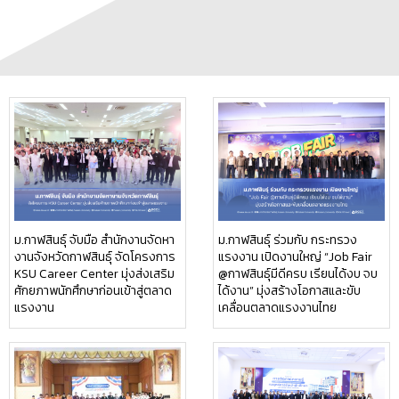
ม.กาฬสินธุ์ จับมือ สำนักงานจัดหา
ม.กาฬสินธุ์ ร่วมกับ กระทรวง
งานจังหวัดกาฬสินธุ์ จัดโครงการ
แรงงาน เปิดงานใหญ่ “Job Fair
KSU Career Center มุ่งส่งเสริม
@กาฬสินธุ์มีดีครบ เรียนได้งบ จบ
ศักยภาพนักศึกษาก่อนเข้าสู่ตลาด
ได้งาน” มุ่งสร้างโอกาสและขับ
แรงงาน
เคลื่อนตลาดแรงงานไทย