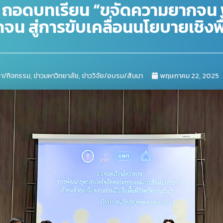
จัย ถอดบทเรียน “ขจัดความยากจ
จน สู่การขับเคลื่อนนโยบายเชิงพื้
ษา/กิจกรรม
,
ข่าวมหาวิทยาลัย
,
ข่าววิจัย/อบรม/สัมนา
พฤษภาคม 22, 2025