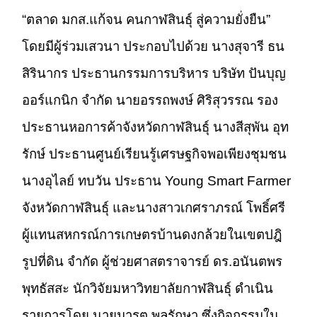
“ตลาด มกส.แก้จน คนกาฬสินธุ์ สู่ความยั่งยืน”
โดยมีผู้ร่วมเสวนา ประกอบไปด้วย นางสุจารี ธน
สิรินากร ประธานกรรมการบริหาร บริษัท ปันบุญ
ออร์แกนิก จำกัด นายอรรถพงษ์ ศิริสุวรรณ รอง
ประธานหอการค้าจังหวัดกาฬสินธุ์ นางสีสุพัน อุท
รักษ์ ประธานศูนย์เรียนรู้เศรษฐกิจพอเพียงชุมชน
นางอุไลย์ ทบวัน ประธาน Young Smart Farmer
จังหวัดกาฬสินธุ์ และนางสาวเกศราภรณ์ โพธิ์ศรี
ผู้แทนสหกรณ์การเกษตรบ้านดงกล้วยในเขตปฎิ
รูปที่ดิน จำกัด ผู้ช่วยศาสตราจารย์ ดร.อนันตพร
พุทธัสสะ นักวิจัยมหาวิทยาลัยกาฬสินธุ์ ดำเนิน
รายการโดย นายมารุต พลรักษา ซึ่งกิจกรรมใน