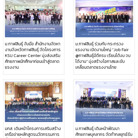
ม.กาฬสินธุ์ จับมือ สำนักงานจัดหา
ม.กาฬสินธุ์ ร่วมกับ กระทรวง
งานจังหวัดกาฬสินธุ์ จัดโครงการ
แรงงาน เปิดงานใหญ่ “Job Fair
KSU Career Center มุ่งส่งเสริม
@กาฬสินธุ์มีดีครบ เรียนได้งบ จบ
ศักยภาพนักศึกษาก่อนเข้าสู่ตลาด
ได้งาน” มุ่งสร้างโอกาสและขับ
แรงงาน
เคลื่อนตลาดแรงงานไทย
มกส. เดินหน้าโครงการเสริมสร้าง
ม.กาฬสินธุ์ เดินหน้าพัฒนา
เครือข่ายหลักสูตรนวัตกรรมการ
ศักยภาพบุคลากร จัดทำกลยุทธ์รับ