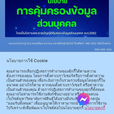
(อ.นามน)13 หมู่ 14 ต.สงเปลือย อ.นามน จ.กาฬสินธุ์ 46230
โทรศัพท์ : 043-602-055 โทรสาร :
043-602-044
(อ.เมือง)62/1 ถ.เกษตรสมบูรณ์ ต.กาฬสินธุ์ อ.เมือง จ.กาฬสินธุ์ 46000
โทรศัพท์ 043-811128 08-
นโยบายการใช้ Cookie
64584360 โทรสาร 043-813070
คุณสามารถเลือกปฏิเสธการทำงานของคุ้กกี้ได้ตามความ
© 2025 All rights Reserved.
ต้องการของคุณ โดยการตั้งค่าเบราว์เซอร์หรือการตั้งค่าความ
เป็นส่วนตัวของคุณ เพื่อระงับการเก็บรวมรวบข้อมูลโดยคุกกี้ใน
อนาคต อย่างไรก็ตาม หากคุณตั้งค่าเบราว์เซอร์ หรือค่าความ
เป็นส่วนตัวของคุณ ด้วยการปฎิเสธการทำงานของคุกกี้ทั้งหมด
คุณอาจไม่สามารถใช้งานฟังก์ชั่นบางอย่าง หรือทั้งหมดบน
เว็บไซต์มหาวิทยาลัยกาฬสินธุ์ได้อย่างมีประสิทธิภาพ กดปุ่ม
"ยอมรับทั้งหมด" เพื่ออนุญาตให้เราสามารถนำข้อมูลการใช้งาน
ไปวิเคราะห์เพื่อพัฒนาเว็บไซต์ต่อไปนโยบายคุกกี้
นโยบายคุกกี้