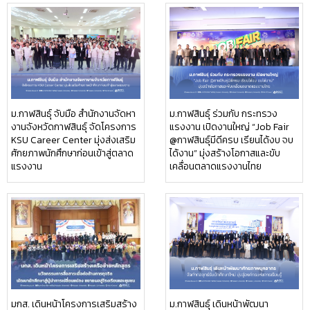
ม.กาฬสินธุ์ จับมือ สำนักงานจัดหา
ม.กาฬสินธุ์ ร่วมกับ กระทรวง
งานจังหวัดกาฬสินธุ์ จัดโครงการ
แรงงาน เปิดงานใหญ่ “Job Fair
KSU Career Center มุ่งส่งเสริม
@กาฬสินธุ์มีดีครบ เรียนได้งบ จบ
ศักยภาพนักศึกษาก่อนเข้าสู่ตลาด
ได้งาน” มุ่งสร้างโอกาสและขับ
แรงงาน
เคลื่อนตลาดแรงงานไทย
มกส. เดินหน้าโครงการเสริมสร้าง
ม.กาฬสินธุ์ เดินหน้าพัฒนา