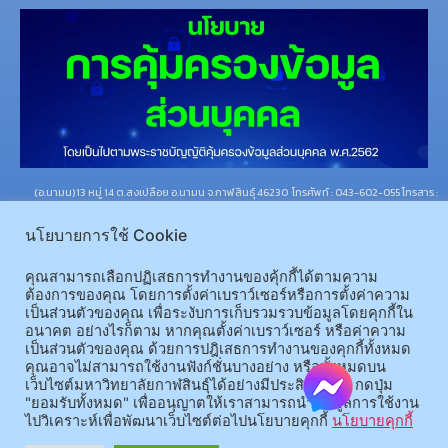
(อ.นามน)13 หมู่ 14 ต.สงเปลือย อ.นามน จ.กาฬสินธุ์ 46230
โทรศัพท์ : 043-602-055 โทรสาร :
043-602-044
นโยบายการใช้ Cookie
(อ.เมือง)62/1 ถ.เกษตรสมบูรณ์ ต.กาฬสินธุ์ อ.เมือง จ.กาฬสินธุ์ 46000
โทรศัพท์ 043-811128 08-
64584360 โทรสาร 043-813070
คุณสามารถเลือกปฏิเสธการทำงานของคุ้กกี้ได้ตามความ
ต้องการของคุณ โดยการตั้งค่าเบราว์เซอร์หรือการตั้งค่าความ
เป็นส่วนตัวของคุณ เพื่อระงับการเก็บรวมรวบข้อมูลโดยคุกกี้ใน
© 2025 All rights Reserved.
อนาคต อย่างไรก็ตาม หากคุณตั้งค่าเบราว์เซอร์ หรือค่าความ
เป็นส่วนตัวของคุณ ด้วยการปฎิเสธการทำงานของคุกกี้ทั้งหมด
คุณอาจไม่สามารถใช้งานฟังก์ชั่นบางอย่าง หรือทั้งหมดบน
เว็บไซต์มหาวิทยาลัยกาฬสินธุ์ได้อย่างมีประสิทธิภาพ กดปุ่ม
"ยอมรับทั้งหมด" เพื่ออนุญาตให้เราสามารถนำข้อมูลการใช้งาน
ไปวิเคราะห์เพื่อพัฒนาเว็บไซต์ต่อไปนโยบายคุกกี้
นโยบายคุกกี้