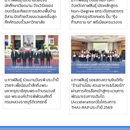
ม.กาฬสินธุ์ เปิดบ้านต้อนรับ
ม.กาฬสินธุ์ จับมือ หอการค้า
นักศึกษาเวียดนาม จัดเวิร์คชอป
จังหวัดกาฬสินธุ์ เปิดหลักสูตร
ดนตรีและศิลปะการแสดงพื้นบ้าน
Non-Degree ยกระดับเกษตรกร
อีสาน ปิดท้ายด้วยขบวนแห่เซิ้งสุด
สู่นวัตกรธุรกิจเกษตร ปั้น “กุ้ง
คึกคักรอบรั้วมหาวิทยาลัย
ก้ามกราม GI” พรีเมียมครบวงจร
ม.กาฬสินธุ์ ร่วมงานวันรพี ประจำปี
ม.กาฬสินธุ์ ขอแสดงความยินดีกับ
2569 เพื่อน้อมรำลึกถึงพระ
“ร้านบ้านโฮม สวนอาหาร&รีสอร์ท”
มหากรุณาธิคุณพระเจ้าบรมวงศ์
ผ่านการคัดเลือกเข้าสู่กระบวนการ
เธอ พระองค์เจ้ารพีพัฒนศักดิ์
พัฒนาเร่งการเติบโต
กรมหลวงราชบุรีดิเรกฤทธิ์
(Acceleration)ในโครงการ
THAI-RAP ประจำปี 2569