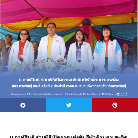
ม.กาฬสินธุ์ ร่วมพิธีเปิดการแข่งขันกีฬาต้านยาเสพติด