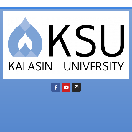
(อ.นามน)13 หมู่ 14 ต.สงเปลือย อ.นามน จ.กาฬสินธุ์ 46230
โทรศัพท์ : 043-602-055 โทรสาร :
043-602-044
(อ.เมือง)62/1 ถ.เกษตรสมบูรณ์ ต.กาฬสินธุ์ อ.เมือง จ.กาฬสินธุ์ 46000
โทรศัพท์ 043-811128 08-
64584360 โทรสาร 043-813070