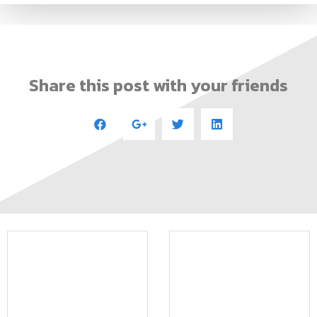
ม.กาฬสินธุ์ จับมือ สำนักงานจัดหา
ม.กาฬสินธุ์ ร่วมกับ กระทรวง
งานจังหวัดกาฬสินธุ์ จัดโครงการ
แรงงาน เปิดงานใหญ่ “Job Fair
KSU Career Center มุ่งส่งเสริม
@กาฬสินธุ์มีดีครบ เรียนได้งบ จบ
ศักยภาพนักศึกษาก่อนเข้าสู่ตลาด
ได้งาน” มุ่งสร้างโอกาสและขับ
แรงงาน
เคลื่อนตลาดแรงงานไทย