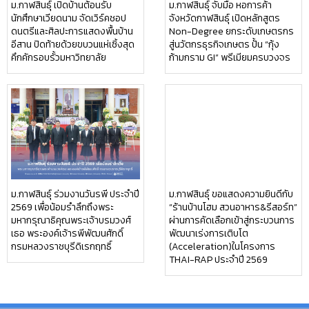
ม.กาฬสินธุ์ เปิดบ้านต้อนรับ
ม.กาฬสินธุ์ จับมือ หอการค้า
นักศึกษาเวียดนาม จัดเวิร์คชอป
จังหวัดกาฬสินธุ์ เปิดหลักสูตร
ดนตรีและศิลปะการแสดงพื้นบ้าน
Non-Degree ยกระดับเกษตรกร
อีสาน ปิดท้ายด้วยขบวนแห่เซิ้งสุด
สู่นวัตกรธุรกิจเกษตร ปั้น “กุ้ง
คึกคักรอบรั้วมหาวิทยาลัย
ก้ามกราม GI” พรีเมียมครบวงจร
ม.กาฬสินธุ์ ร่วมงานวันรพี ประจำปี
ม.กาฬสินธุ์ ขอแสดงความยินดีกับ
2569 เพื่อน้อมรำลึกถึงพระ
“ร้านบ้านโฮม สวนอาหาร&รีสอร์ท”
มหากรุณาธิคุณพระเจ้าบรมวงศ์
ผ่านการคัดเลือกเข้าสู่กระบวนการ
เธอ พระองค์เจ้ารพีพัฒนศักดิ์
พัฒนาเร่งการเติบโต
กรมหลวงราชบุรีดิเรกฤทธิ์
(Acceleration)ในโครงการ
THAI-RAP ประจำปี 2569