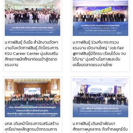
ม.กาฬสินธุ์ จับมือ สำนักงานจัดหา
ม.กาฬสินธุ์ ร่วมกับ กระทรวง
งานจังหวัดกาฬสินธุ์ จัดโครงการ
แรงงาน เปิดงานใหญ่ “Job Fair
KSU Career Center มุ่งส่งเสริม
@กาฬสินธุ์มีดีครบ เรียนได้งบ จบ
ศักยภาพนักศึกษาก่อนเข้าสู่ตลาด
ได้งาน” มุ่งสร้างโอกาสและขับ
แรงงาน
เคลื่อนตลาดแรงงานไทย
มกส. เดินหน้าโครงการเสริมสร้าง
ม.กาฬสินธุ์ เดินหน้าพัฒนา
เครือข่ายหลักสูตรนวัตกรรมการ
ศักยภาพบุคลากร จัดทำกลยุทธ์รับ