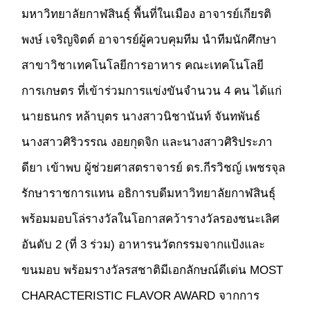
มหาวิทยาลัยกาฬสินธุ์ พื้นที่ในเมือง อาจารย์เกียรติ
พงษ์ เจริญจิตต์ อาจารย์ผู้ควบคุมทีม นำทีมนักศึกษา
สาขาวิชาเทคโนโลยีการอาหาร คณะเทคโนโลยี
การเกษตร ที่เข้าร่วมการแข่งขันจำนวน 4 คน ได้แก่
นายธนกร หล้าบุตร นางสาวนิชานันท์ จันทพันธ์
นางสาวศิริวรรณ งอยกุดจิก และนางสาวศิริประภา
ดียา เข้าพบ ผู้ช่วยศาสตราจารย์ ดร.กีรวิชญ์ เพชรจุล
รักษาราชการแทน อธิการบดีมหาวิทยาลัยกาฬสินธุ์
พร้อมมอบโล่รางวัลในโอกาสคว้ารางวัลรองชนะเลิศ
อันดับ 2 (ที่ 3 ร่วม) อาหารนวัตกรรมจากแป้งและ
ขนมอบ พร้อมรางวัลรสชาติมีเอกลักษณ์ดีเด่น MOST
CHARACTERISTIC FLAVOR AWARD จากการ