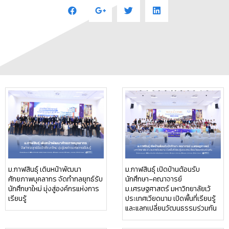
ม.กาฬสินธุ์ เดินหน้าพัฒนา
ม.กาฬสินธุ์ เปิดบ้านต้อนรับ
ศักยภาพบุคลากร จัดทำกลยุทธ์รับ
นักศึกษา–คณาจารย์
นักศึกษาใหม่ มุ่งสู่องค์กรแห่งการ
ม.เศรษฐศาสตร์ มหาวิทยาลัยเว้
เรียนรู้
ประเทศเวียดนาม เปิดพื้นที่เรียนรู้
และแลกเปลี่ยนวัฒนธรรมร่วมกัน