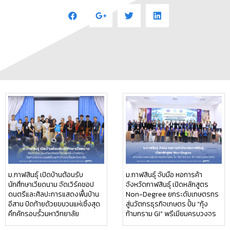
ม.กาฬสินธุ์ เปิดบ้านต้อนรับ
ม.กาฬสินธุ์ จับมือ หอการค้า
นักศึกษาเวียดนาม จัดเวิร์คชอป
จังหวัดกาฬสินธุ์ เปิดหลักสูตร
ดนตรีและศิลปะการแสดงพื้นบ้าน
Non-Degree ยกระดับเกษตรกร
อีสาน ปิดท้ายด้วยขบวนแห่เซิ้งสุด
สู่นวัตกรธุรกิจเกษตร ปั้น “กุ้ง
คึกคักรอบรั้วมหาวิทยาลัย
ก้ามกราม GI” พรีเมียมครบวงจร