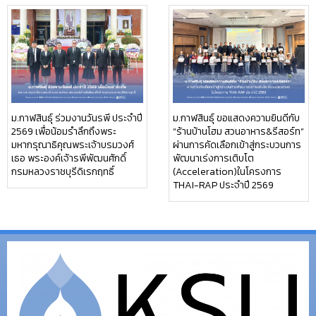
ม.กาฬสินธุ์ ร่วมงานวันรพี ประจำปี
ม.กาฬสินธุ์ ขอแสดงความยินดีกับ
2569 เพื่อน้อมรำลึกถึงพระ
“ร้านบ้านโฮม สวนอาหาร&รีสอร์ท”
มหากรุณาธิคุณพระเจ้าบรมวงศ์
ผ่านการคัดเลือกเข้าสู่กระบวนการ
เธอ พระองค์เจ้ารพีพัฒนศักดิ์
พัฒนาเร่งการเติบโต
กรมหลวงราชบุรีดิเรกฤทธิ์
(Acceleration)ในโครงการ
THAI-RAP ประจำปี 2569