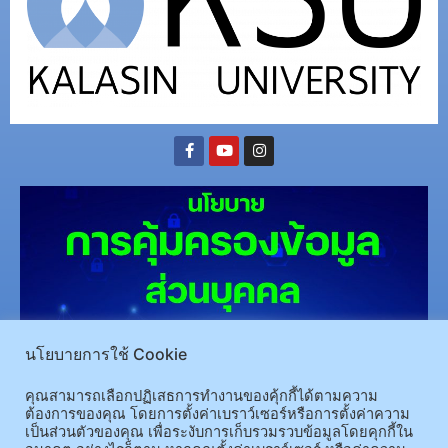
นโยบายการใช้ Cookie
(อ.นามน)13 หมู่ 14 ต.สงเปลือย อ.นามน จ.กาฬสินธุ์ 46230
โทรศัพท์ : 043-602-055 โทรสาร :
043-602-044
คุณสามารถเลือกปฏิเสธการทำงานของคุ้กกี้ได้ตามความ
ต้องการของคุณ โดยการตั้งค่าเบราว์เซอร์หรือการตั้งค่าความ
(อ.เมือง)62/1 ถ.เกษตรสมบูรณ์ ต.กาฬสินธุ์ อ.เมือง จ.กาฬสินธุ์ 46000
โทรศัพท์ 043-811128 08-
เป็นส่วนตัวของคุณ เพื่อระงับการเก็บรวมรวบข้อมูลโดยคุกกี้ใน
64584360 โทรสาร 043-813070