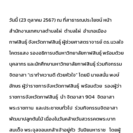
วันนี้ (23 ตุลาคม 2567) ณ ที่สาธารณประโยชน์ หน้า
สำนักงานเทศบาลตำบลไผ่ ตำบลไผ่ อำเภอเมือง
กาฬสินธุ์ จังหวัดกาฬสินธุ์ ผู้ช่วยศาสตราจารย์ ดร.นวลใจ
โคตรแสง รองอธิการบดีมหาวิทยาลัยกาฬสินธุ์ พร้อมด้วย
บุคลากร และนักศึกษามหาวิทยาลัยกาฬสินธุ์ ร่วมกิจกรรม
จิตอาสา “เราทำความดี ด้วยหัวใจ” โดยมี นายสนั่น พงษ์
อักษร ผู้ว่าราชการจังหวัดกาฬสินธุ์
พร้อมด้วย รองผู้ว่า
ราชการจังหวัดกาฬสินธุ์ นำ จิตอาสา 904 จิตอาสา
พระราชทาน และประชาชนทั่วไป ร่วมกิจกรรมจิตอาสา
พัฒนาปลูกต้นไม้ เนื่องในวันคล้ายวันสวรรคตพระบาท
สมเด็จ พระจุลจอมเกล้าเจ้าอยู่หัว วันปิยมหาราช โดยผู้