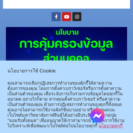
นโยบายการใช้ Cookie
(อ.นามน)13 หมู่ 14 ต.สงเปลือย อ.นามน จ.กาฬสินธุ์ 46230
โทรศัพท์ : 043-602-055 โทรสาร :
คุณสามารถเลือกปฏิเสธการทำงานของคุ้กกี้ได้ตามความ
ต้องการของคุณ โดยการตั้งค่าเบราว์เซอร์หรือการตั้งค่าความ
043-602-044
เป็นส่วนตัวของคุณ เพื่อระงับการเก็บรวมรวบข้อมูลโดยคุกกี้ใน
(อ.เมือง)62/1 ถ.เกษตรสมบูรณ์ ต.กาฬสินธุ์ อ.เมือง จ.กาฬสินธุ์ 46000
โทรศัพท์ 043-811128 08-
อนาคต อย่างไรก็ตาม หากคุณตั้งค่าเบราว์เซอร์ หรือค่าความ
64584360 โทรสาร 043-813070
เป็นส่วนตัวของคุณ ด้วยการปฎิเสธการทำงานของคุกกี้ทั้งหมด
คุณอาจไม่สามารถใช้งานฟังก์ชั่นบางอย่าง หรือทั้งหมดบน
เว็บไซต์มหาวิทยาลัยกาฬสินธุ์ได้อย่างมีประสิทธิภาพ กดปุ่ม
© 2025 All rights Reserved.
"ยอมรับทั้งหมด" เพื่ออนุญาตให้เราสามารถนำข้อมูลการใช้งาน
ไปวิเคราะห์เพื่อพัฒนาเว็บไซต์ต่อไปนโยบายคุกกี้
นโยบายคุกกี้