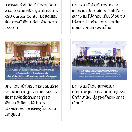
ม.กาฬสินธุ์ จับมือ สำนักงานจัดหา
ม.กาฬสินธุ์ ร่วมกับ กระทรวง
งานจังหวัดกาฬสินธุ์ จัดโครงการ
แรงงาน เปิดงานใหญ่ “Job Fair
KSU Career Center มุ่งส่งเสริม
@กาฬสินธุ์มีดีครบ เรียนได้งบ จบ
ศักยภาพนักศึกษาก่อนเข้าสู่ตลาด
ได้งาน” มุ่งสร้างโอกาสและขับ
แรงงาน
เคลื่อนตลาดแรงงานไทย
มกส. เดินหน้าโครงการเสริมสร้าง
ม.กาฬสินธุ์ เดินหน้าพัฒนา
เครือข่ายหลักสูตรนวัตกรรมการ
ศักยภาพบุคลากร จัดทำกลยุทธ์รับ
สื่อสารเพื่อต่อต้านการทุจริต
นักศึกษาใหม่ มุ่งสู่องค์กรแห่งการ
พัฒนานักศึกษาสู่ผู้นำการ
เรียนรู้
เปลี่ยนแปลง ขยายผลสู่โรงเรียน
และชุมชน