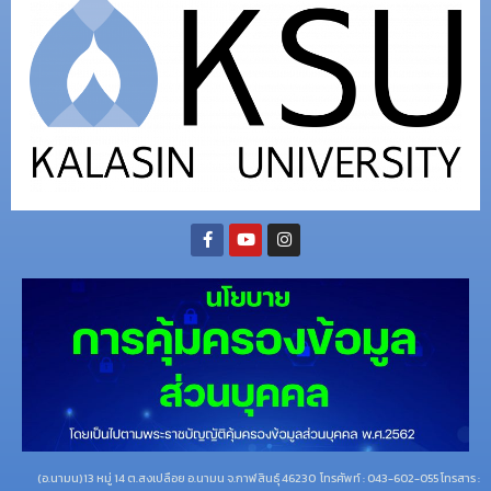
(อ.นามน)13 หมู่ 14 ต.สงเปลือย อ.นามน จ.กาฬสินธุ์ 46230
โทรศัพท์ : 043-602-055 โทรสาร :