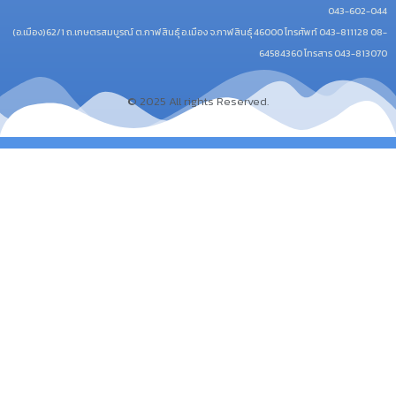
043-602-044
(อ.เมือง)62/1 ถ.เกษตรสมบูรณ์ ต.กาฬสินธุ์ อ.เมือง จ.กาฬสินธุ์ 46000
โทรศัพท์ 043-811128 08-
64584360 โทรสาร 043-813070
© 2025 All rights Reserved.