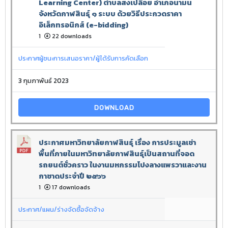
Learning Center) ตำบลสงเปลือย อำเภอนามน
จังหวัดกาฬสินธุ์ ๑ ระบบ ด้วยวิธีประกวดราคา
อิเล็กทรอนิกส์ (e-bidding)
1
22 downloads
ประกาศผู้ชนะการเสนอราคา/ผู้ได้รับการคัดเลือก
3 กุมภาพันธ์ 2023
DOWNLOAD
ประกาศมหาวิทยาลัยกาฬสินธุ์ เรื่อง การประมูลเช่า
พื้นที่ภายในมหาวิทยาลัยกาฬสินธุ์เป็นสถานที่จอด
รถยนต์ชั่วคราว ในงานมหกรรมโปงลางแพรวาและงาน
กาชาดประจำปี ๒๕๖๖
1
17 downloads
ประกาศ/แผน/ร่างจัดซื้อจัดจ้าง