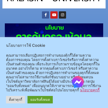
นโยบายการใช้ Cookie
คุณสามารถเลือกปฏิเสธการทำงานของคุ้กกี้ได้ตามความ
ต้องการของคุณ โดยการตั้งค่าเบราว์เซอร์หรือการตั้งค่าความ
เป็นส่วนตัวของคุณ เพื่อระงับการเก็บรวมรวบข้อมูลโดยคุกกี้ใน
(อ.นามน)13 หมู่ 14 ต.สงเปลือย อ.นามน จ.กาฬสินธุ์ 46230
โทรศัพท์ : 043-602-055 โทรสาร :
อนาคต อย่างไรก็ตาม หากคุณตั้งค่าเบราว์เซอร์ หรือค่าความ
เป็นส่วนตัวของคุณ ด้วยการปฎิเสธการทำงานของคุกกี้ทั้งหมด
043-602-044
คุณอาจไม่สามารถใช้งานฟังก์ชั่นบางอย่าง หรือทั้งหมดบน
(อ.เมือง)62/1 ถ.เกษตรสมบูรณ์ ต.กาฬสินธุ์ อ.เมือง จ.กาฬสินธุ์ 46000
โทรศัพท์ 043-811128 08-
เว็บไซต์มหาวิทยาลัยกาฬสินธุ์ได้อย่างมีประสิทธิภาพ กดปุ่ม
64584360 โทรสาร 043-813070
"ยอมรับทั้งหมด" เพื่ออนุญาตให้เราสามารถนำข้อมูลการใช้งาน
ไปวิเคราะห์เพื่อพัฒนาเว็บไซต์ต่อไปนโยบายคุกกี้
นโยบายคุกกี้
© 2025 All rights Reserved.
ตั้งค่าคุกกี้
ยอมรับทั้งหมด