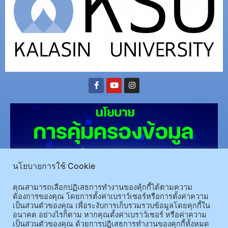
นโยบายการใช้ Cookie
คุณสามารถเลือกปฏิเสธการทำงานของคุ้กกี้ได้ตามความ
ต้องการของคุณ โดยการตั้งค่าเบราว์เซอร์หรือการตั้งค่าความ
(อ.นามน)13 หมู่ 14 ต.สงเปลือย อ.นามน จ.กาฬสินธุ์ 46230
โทรศัพท์ : 043-602-055 โทรสาร :
เป็นส่วนตัวของคุณ เพื่อระงับการเก็บรวมรวบข้อมูลโดยคุกกี้ใน
043-602-044
อนาคต อย่างไรก็ตาม หากคุณตั้งค่าเบราว์เซอร์ หรือค่าความ
(อ.เมือง)62/1 ถ.เกษตรสมบูรณ์ ต.กาฬสินธุ์ อ.เมือง จ.กาฬสินธุ์ 46000
โทรศัพท์ 043-811128 08-
เป็นส่วนตัวของคุณ ด้วยการปฎิเสธการทำงานของคุกกี้ทั้งหมด