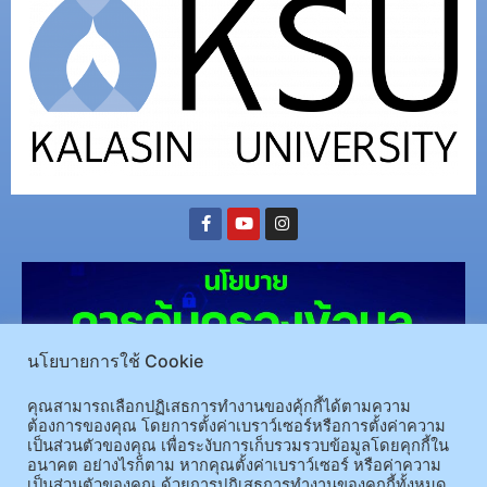
นโยบายการใช้ Cookie
คุณสามารถเลือกปฏิเสธการทำงานของคุ้กกี้ได้ตามความ
ต้องการของคุณ โดยการตั้งค่าเบราว์เซอร์หรือการตั้งค่าความ
เป็นส่วนตัวของคุณ เพื่อระงับการเก็บรวมรวบข้อมูลโดยคุกกี้ใน
(อ.นามน)13 หมู่ 14 ต.สงเปลือย อ.นามน จ.กาฬสินธุ์ 46230
โทรศัพท์ : 043-602-055 โทรสาร :
อนาคต อย่างไรก็ตาม หากคุณตั้งค่าเบราว์เซอร์ หรือค่าความ
เป็นส่วนตัวของคุณ ด้วยการปฎิเสธการทำงานของคุกกี้ทั้งหมด
043-602-044