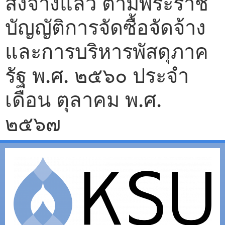
สั่งจ้างแล้ว ตามพระราช
บัญญัติการจัดซื้อจัดจ้าง
และการบริหารพัสดุภาค
รัฐ พ.ศ. ๒๕๖๐ ประจำ
เดือน ตุลาคม พ.ศ.
๒๕๖๗