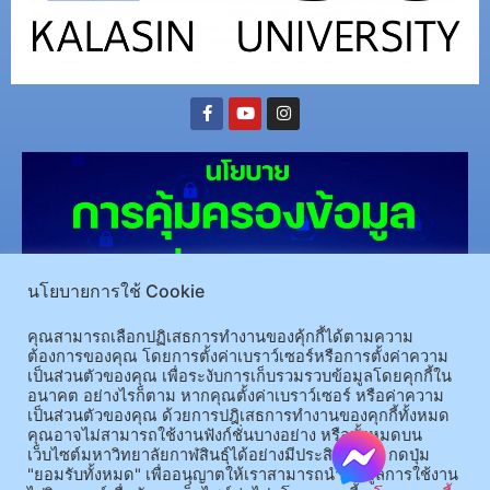
นโยบายการใช้ Cookie
คุณสามารถเลือกปฏิเสธการทำงานของคุ้กกี้ได้ตามความ
(อ.นามน)13 หมู่ 14 ต.สงเปลือย อ.นามน จ.กาฬสินธุ์ 46230
โทรศัพท์ : 043-602-055 โทรสาร :
ต้องการของคุณ โดยการตั้งค่าเบราว์เซอร์หรือการตั้งค่าความ
เป็นส่วนตัวของคุณ เพื่อระงับการเก็บรวมรวบข้อมูลโดยคุกกี้ใน
043-602-044
อนาคต อย่างไรก็ตาม หากคุณตั้งค่าเบราว์เซอร์ หรือค่าความ
(อ.เมือง)62/1 ถ.เกษตรสมบูรณ์ ต.กาฬสินธุ์ อ.เมือง จ.กาฬสินธุ์ 46000
โทรศัพท์ 043-811128 08-
เป็นส่วนตัวของคุณ ด้วยการปฎิเสธการทำงานของคุกกี้ทั้งหมด
64584360 โทรสาร 043-813070
คุณอาจไม่สามารถใช้งานฟังก์ชั่นบางอย่าง หรือทั้งหมดบน
เว็บไซต์มหาวิทยาลัยกาฬสินธุ์ได้อย่างมีประสิทธิภาพ กดปุ่ม
"ยอมรับทั้งหมด" เพื่ออนุญาตให้เราสามารถนำข้อมูลการใช้งาน
© 2025 All rights Reserved.