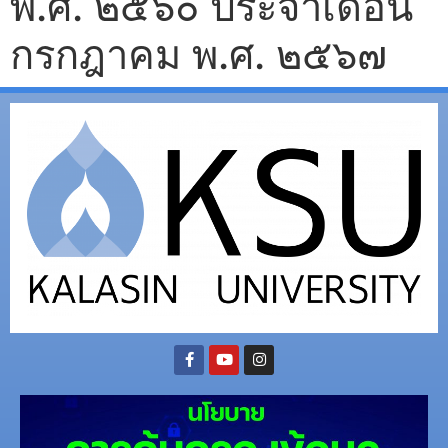
พ.ศ. ๒๕๖๐ ประจำเดือน
กรกฎาคม พ.ศ. ๒๕๖๗