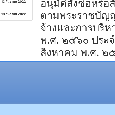
อนุมัติสั่งซื้อหรือส
13 กันยายน 2022
ตามพระราชบัญญัต
13 กันยายน 2022
จ้างและการบริหา
พ.ศ. ๒๕๖๐ ประจ
สิงหาคม พ.ศ. ๒
(อ.นามน)13 หมู่ 14 ต.สงเปลือ
(อ.เมือง)62/1 ถ.เกษตรสมบูรณ์ ต.กาฬสินธุ์ อ.เมือง 