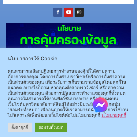
นโยบายการใช้ Cookie
คุณสามารถเลือกปฏิเสธการทำงานของคุ้กกี้ได้ตามความ
ต้องการของคุณ โดยการตั้งค่าเบราว์เซอร์หรือการตั้งค่าความ
(อ.นามน)13 หมู่ 14 ต.สงเปลือย อ.นามน จ.กาฬสินธุ์ 46230
โทรศัพท์ : 043-602-055 โทรสาร :
เป็นส่วนตัวของคุณ เพื่อระงับการเก็บรวมรวบข้อมูลโดยคุกกี้ใน
043-602-044
อนาคต อย่างไรก็ตาม หากคุณตั้งค่าเบราว์เซอร์ หรือค่าความ
เป็นส่วนตัวของคุณ ด้วยการปฎิเสธการทำงานของคุกกี้ทั้งหมด
(อ.เมือง)62/1 ถ.เกษตรสมบูรณ์ ต.กาฬสินธุ์ อ.เมือง จ.กาฬสินธุ์ 46000
โทรศัพท์ 043-811128 08-
คุณอาจไม่สามารถใช้งานฟังก์ชั่นบางอย่าง หรือทั้งหมดบน
64584360 โทรสาร 043-813070
เว็บไซต์มหาวิทยาลัยกาฬสินธุ์ได้อย่างมีประสิทธิภาพ กดปุ่ม
"ยอมรับทั้งหมด" เพื่ออนุญาตให้เราสามารถนำข้อมูลการใช้งาน
ไปวิเคราะห์เพื่อพัฒนาเว็บไซต์ต่อไปนโยบายคุกกี้
นโยบายคุกกี้
© 2025 All rights Reserved.
ตั้งค่าคุกกี้
ยอมรับทั้งหมด