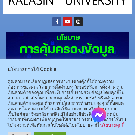
นโยบายการใช้ Cookie
คุณสามารถเลือกปฏิเสธการทำงานของคุ้กกี้ได้ตามความ
ต้องการของคุณ โดยการตั้งค่าเบราว์เซอร์หรือการตั้งค่าความ
(อ.นามน)13 หมู่ 14 ต.สงเปลือย อ.นามน จ.กาฬสินธุ์ 46230
โทรศัพท์ : 043-602-055 โทรสาร :
เป็นส่วนตัวของคุณ เพื่อระงับการเก็บรวมรวบข้อมูลโดยคุกกี้ใน
043-602-044
อนาคต อย่างไรก็ตาม หากคุณตั้งค่าเบราว์เซอร์ หรือค่าความ
(อ.เมือง)62/1 ถ.เกษตรสมบูรณ์ ต.กาฬสินธุ์ อ.เมือง จ.กาฬสินธุ์ 46000
โทรศัพท์ 043-811128 08-
เป็นส่วนตัวของคุณ ด้วยการปฎิเสธการทำงานของคุกกี้ทั้งหมด
คุณอาจไม่สามารถใช้งานฟังก์ชั่นบางอย่าง หรือทั้งหมดบน
64584360 โทรสาร 043-813070
เว็บไซต์มหาวิทยาลัยกาฬสินธุ์ได้อย่างมีประสิทธิภาพ กดปุ่ม
"ยอมรับทั้งหมด" เพื่ออนุญาตให้เราสามารถนำข้อมูลการใช้งาน
ไปวิเคราะห์เพื่อพัฒนาเว็บไซต์ต่อไปนโยบายคุกกี้
นโยบายคุกกี้
© 2025 All rights Reserved.