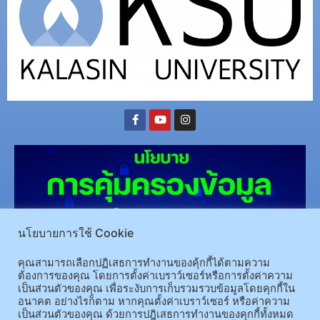
นโยบายการใช้ Cookie
คุณสามารถเลือกปฏิเสธการทำงานของคุ้กกี้ได้ตามความ
ต้องการของคุณ โดยการตั้งค่าเบราว์เซอร์หรือการตั้งค่าความ
(อ.นามน)13 หมู่ 14 ต.สงเปลือย อ.นามน จ.กาฬสินธุ์ 46230
โทรศัพท์ : 043-602-055 โทรสาร :
เป็นส่วนตัวของคุณ เพื่อระงับการเก็บรวมรวบข้อมูลโดยคุกกี้ใน
043-602-044
อนาคต อย่างไรก็ตาม หากคุณตั้งค่าเบราว์เซอร์ หรือค่าความ
(อ.เมือง)62/1 ถ.เกษตรสมบูรณ์ ต.กาฬสินธุ์ อ.เมือง จ.กาฬสินธุ์ 46000
โทรศัพท์ 043-811128 08-
เป็นส่วนตัวของคุณ ด้วยการปฎิเสธการทำงานของคุกกี้ทั้งหมด