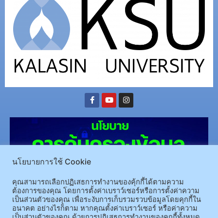
นโยบายการใช้ Cookie
คุณสามารถเลือกปฏิเสธการทำงานของคุ้กกี้ได้ตามความ
ต้องการของคุณ โดยการตั้งค่าเบราว์เซอร์หรือการตั้งค่าความ
เป็นส่วนตัวของคุณ เพื่อระงับการเก็บรวมรวบข้อมูลโดยคุกกี้ใน
(อ.นามน)13 หมู่ 14 ต.สงเปลือย อ.นามน จ.กาฬสินธุ์ 46230
โทรศัพท์ : 043-602-055 โทรสาร :
อนาคต อย่างไรก็ตาม หากคุณตั้งค่าเบราว์เซอร์ หรือค่าความ
เป็นส่วนตัวของคุณ ด้วยการปฎิเสธการทำงานของคุกกี้ทั้งหมด
043-602-044