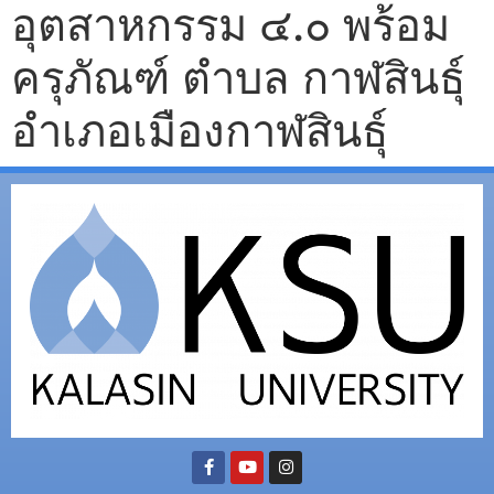
อุตสาหกรรม ๔.๐ พร้อม
ครุภัณฑ์ ตำบล กาฬสินธุ์
อำเภอเมืองกาฬสินธุ์