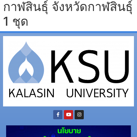
กาฬสินธุ์ จังหวัดกาฬสินธุ์
1 ชุด