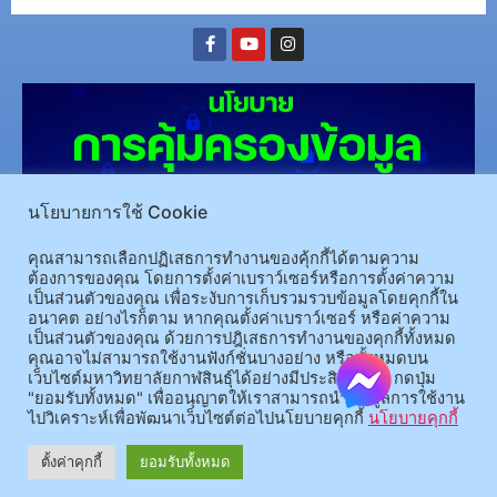
นโยบายการใช้ Cookie
คุณสามารถเลือกปฏิเสธการทำงานของคุ้กกี้ได้ตามความ
ต้องการของคุณ โดยการตั้งค่าเบราว์เซอร์หรือการตั้งค่าความ
(อ.นามน)13 หมู่ 14 ต.สงเปลือย อ.นามน จ.กาฬสินธุ์ 46230
โทรศัพท์ : 043-602-055 โทรสาร :
เป็นส่วนตัวของคุณ เพื่อระงับการเก็บรวมรวบข้อมูลโดยคุกกี้ใน
043-602-044
อนาคต อย่างไรก็ตาม หากคุณตั้งค่าเบราว์เซอร์ หรือค่าความ
เป็นส่วนตัวของคุณ ด้วยการปฎิเสธการทำงานของคุกกี้ทั้งหมด
(อ.เมือง)62/1 ถ.เกษตรสมบูรณ์ ต.กาฬสินธุ์ อ.เมือง จ.กาฬสินธุ์ 46000
โทรศัพท์ 043-811128 08-
คุณอาจไม่สามารถใช้งานฟังก์ชั่นบางอย่าง หรือทั้งหมดบน
64584360 โทรสาร 043-813070
เว็บไซต์มหาวิทยาลัยกาฬสินธุ์ได้อย่างมีประสิทธิภาพ กดปุ่ม
"ยอมรับทั้งหมด" เพื่ออนุญาตให้เราสามารถนำข้อมูลการใช้งาน
ไปวิเคราะห์เพื่อพัฒนาเว็บไซต์ต่อไปนโยบายคุกกี้
นโยบายคุกกี้
© 2025 All rights Reserved.
ตั้งค่าคุกกี้
ยอมรับทั้งหมด