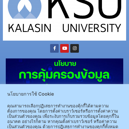
นโยบายการใช้ Cookie
คุณสามารถเลือกปฏิเสธการทำงานของคุ้กกี้ได้ตามความ
ต้องการของคุณ โดยการตั้งค่าเบราว์เซอร์หรือการตั้งค่าความ
(อ.นามน)13 หมู่ 14 ต.สงเปลือย อ.นามน จ.กาฬสินธุ์ 46230
โทรศัพท์ : 043-602-055 โทรสาร :
เป็นส่วนตัวของคุณ เพื่อระงับการเก็บรวมรวบข้อมูลโดยคุกกี้ใน
043-602-044
อนาคต อย่างไรก็ตาม หากคุณตั้งค่าเบราว์เซอร์ หรือค่าความ
(อ.เมือง)62/1 ถ.เกษตรสมบูรณ์ ต.กาฬสินธุ์ อ.เมือง จ.กาฬสินธุ์ 46000
โทรศัพท์ 043-811128 08-
เป็นส่วนตัวของคุณ ด้วยการปฎิเสธการทำงานของคุกกี้ทั้งหมด