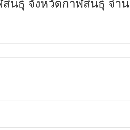
ินธุ์ จังหวัดกาฬสินธุ์ จ