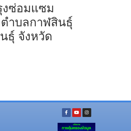
ุงซ่อมแซม
ตำบลกาฬสินธุ์
ธุ์ จังหวัด