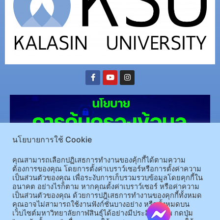
นโยบายการใช้ Cookie
คุณสามารถเลือกปฏิเสธการทำงานของคุ้กกี้ได้ตามความ
ต้องการของคุณ โดยการตั้งค่าเบราว์เซอร์หรือการตั้งค่าความ
เป็นส่วนตัวของคุณ เพื่อระงับการเก็บรวมรวบข้อมูลโดยคุกกี้ใน
(อ.นามน)13 หมู่ 14 ต.สงเปลือย อ.นามน จ.กาฬสินธุ์ 46230
โทรศัพท์ : 043-602-055 โทรสาร :
อนาคต อย่างไรก็ตาม หากคุณตั้งค่าเบราว์เซอร์ หรือค่าความ
เป็นส่วนตัวของคุณ ด้วยการปฎิเสธการทำงานของคุกกี้ทั้งหมด
043-602-044
คุณอาจไม่สามารถใช้งานฟังก์ชั่นบางอย่าง หรือทั้งหมดบน
(อ.เมือง)62/1 ถ.เกษตรสมบูรณ์ ต.กาฬสินธุ์ อ.เมือง จ.กาฬสินธุ์ 46000
โทรศัพท์ 043-811128 08-
เว็บไซต์มหาวิทยาลัยกาฬสินธุ์ได้อย่างมีประสิทธิภาพ กดปุ่ม
64584360 โทรสาร 043-813070