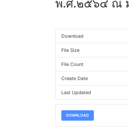
พ.ศ.๒๕๖๔ ณ มหา
Download
File Size
File Count
Create Date
Last Updated
DOWNLOAD