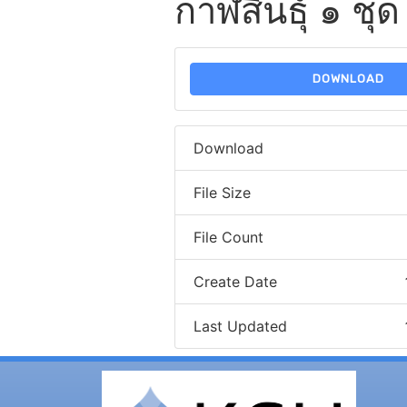
กาฬสินธุ์ ๑ ชุด
DOWNLOAD
Download
File Size
File Count
Create Date
Last Updated