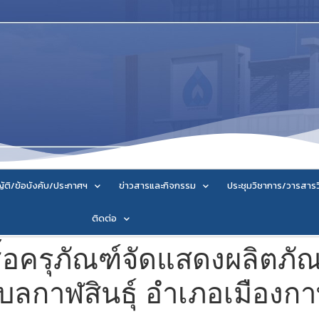
ัติ/ข้อบังคับ/ประกาศฯ
ข่าวสารและกิจกรรม
ประชุมวิชาการ/วารสาร
ติดต่อ
้อครุภัณฑ์จัดแสดงผลิตภั
บลกาฬสินธุ์ อำเภอเมืองกาฬส