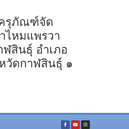
ครุภัณฑ์จัด
ผ้าไหมแพรวา
ฬสินธุ์ อำเภอ
งหวัดกาฬสินธุ์ ๑