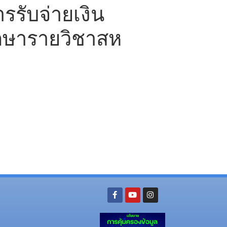
รรับจ่ายเงิน
ึกษารายวิชาสห