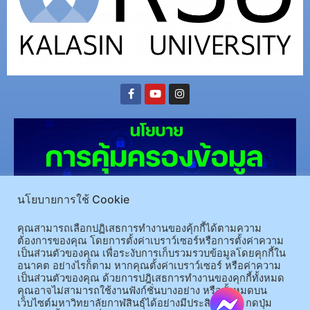
นโยบายการใช้ Cookie
คุณสามารถเลือกปฏิเสธการทำงานของคุ้กกี้ได้ตามความ
ต้องการของคุณ โดยการตั้งค่าเบราว์เซอร์หรือการตั้งค่าความ
(อ.นามน)13 หมู่ 14 ต.สงเปลือย อ.นามน จ.กาฬสินธุ์ 46230
โทรศัพท์ : 043-602-055 โทรสาร :
เป็นส่วนตัวของคุณ เพื่อระงับการเก็บรวมรวบข้อมูลโดยคุกกี้ใน
043-602-044
อนาคต อย่างไรก็ตาม หากคุณตั้งค่าเบราว์เซอร์ หรือค่าความ
เป็นส่วนตัวของคุณ ด้วยการปฎิเสธการทำงานของคุกกี้ทั้งหมด
(อ.เมือง)62/1 ถ.เกษตรสมบูรณ์ ต.กาฬสินธุ์ อ.เมือง จ.กาฬสินธุ์ 46000
โทรศัพท์ 043-811128 08-
คุณอาจไม่สามารถใช้งานฟังก์ชั่นบางอย่าง หรือทั้งหมดบน
64584360 โทรสาร 043-813070
เว็บไซต์มหาวิทยาลัยกาฬสินธุ์ได้อย่างมีประสิทธิภาพ กดปุ่ม